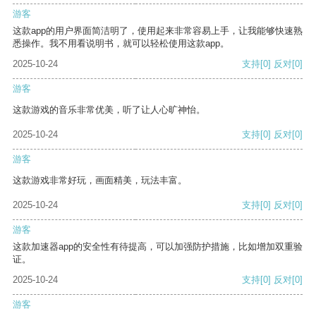
游客
这款app的用户界面简洁明了，使用起来非常容易上手，让我能够快速熟
悉操作。我不用看说明书，就可以轻松使用这款app。
2025-10-24
支持
[0]
反对
[0]
游客
这款游戏的音乐非常优美，听了让人心旷神怡。
2025-10-24
支持
[0]
反对
[0]
游客
这款游戏非常好玩，画面精美，玩法丰富。
2025-10-24
支持
[0]
反对
[0]
游客
这款加速器app的安全性有待提高，可以加强防护措施，比如增加双重验
证。
2025-10-24
支持
[0]
反对
[0]
游客