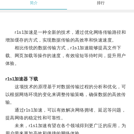
简介
排行
r1s1加速是一种全新的技术，通过优化网络传输路径和
增加缓存的方式，实现数据传输的高效率和快速速度。
相比传统的数据传输方式，r1s1加速能够提高文件下
载、网页加载等操作的速度，有效缩短等待时间，提升用户
体验。
r1s1加速器 下载
这项技术的原理基于对数据传输过程的分析和优化，可
以根据网络环境的变化来调整传输策略，确保数据的高效传
输。
通过r1s1加速，可以有效解决网络拥堵、延迟等问题，
提高网络的稳定性和可靠性。
未来，r1s1加速有望在各个领域得到更广泛的应用，为
用户带来更加高效和便捷的网络体验。